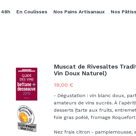
e 48h
En Coulisses
Nos Pains Artisanaux
Nos Pâtis
Muscat de Rivesaltes Tradi
Vin Doux Naturel)
18,00 €
- Dégustation : vin blanc doux, par
amateurs de vins sucrés. À l'apérit
desserts (tarte aux fruits, entremet
foie gras poêlé, fromage Roquefort e
Nez frais citron - pamplemousse, 