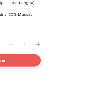
 (passion, mangue).
rains, 30% Muscat
ier