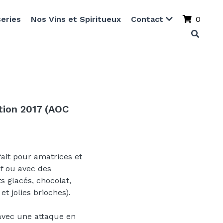
series
Nos Vins et Spiritueux
Contact
0
tion 2017 (AOC
fait pour amatrices et
if ou avec des
s glacés, chocolat,
t jolies brioches).
avec une attaque en