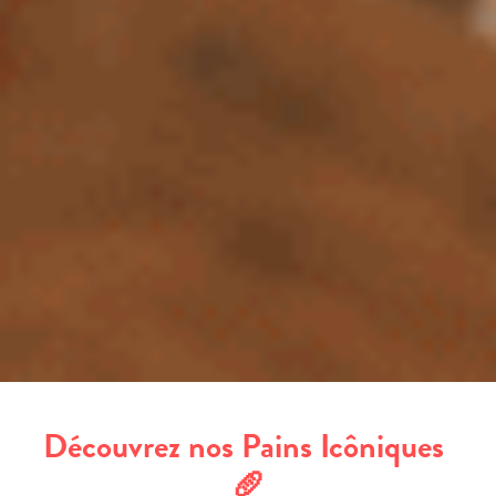
Découvrez nos Pains Icôniques 
🥖